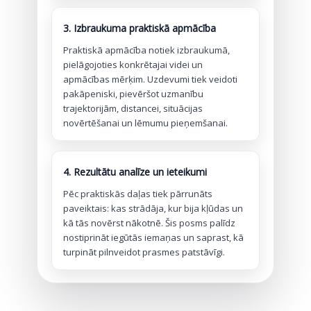
3. Izbraukuma praktiskā apmācība
Praktiskā apmācība notiek izbraukumā,
pielāgojoties konkrētajai videi un
apmācības mērķim. Uzdevumi tiek veidoti
pakāpeniski, pievēršot uzmanību
trajektorijām, distancei, situācijas
novērtēšanai un lēmumu pieņemšanai.
4. Rezultātu analīze un ieteikumi
Pēc praktiskās daļas tiek pārrunāts
paveiktais: kas strādāja, kur bija kļūdas un
kā tās novērst nākotnē. Šis posms palīdz
nostiprināt iegūtās iemaņas un saprast, kā
turpināt pilnveidot prasmes patstāvīgi.