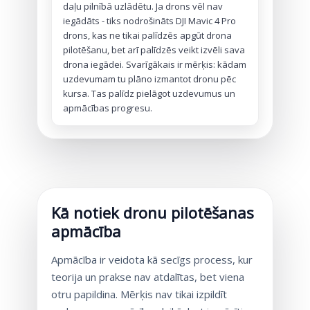
daļu pilnībā uzlādētu. Ja drons vēl nav
iegādāts - tiks nodrošināts DJI Mavic 4 Pro
drons, kas ne tikai palīdzēs apgūt drona
pilotēšanu, bet arī palīdzēs veikt izvēli sava
drona iegādei. Svarīgākais ir mērķis: kādam
uzdevumam tu plāno izmantot dronu pēc
kursa. Tas palīdz pielāgot uzdevumus un
apmācības progresu.
Kā notiek dronu pilotēšanas
apmācība
Apmācība ir veidota kā secīgs process, kur
teorija un prakse nav atdalītas, bet viena
otru papildina. Mērķis nav tikai izpildīt