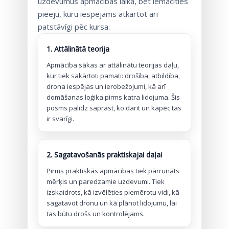
uzdevumus apmācības laikā, bet iemācīties
pieeju, kuru iespējams atkārtot arī
patstāvīgi pēc kursa.
1. Attālinātā teorija
Apmācība sākas ar attālinātu teorijas daļu,
kur tiek sakārtoti pamati: drošība, atbildība,
drona iespējas un ierobežojumi, kā arī
domāšanas loģika pirms katra lidojuma. Šis
posms palīdz saprast, ko darīt un kāpēc tas
ir svarīgi.
2. Sagatavošanās praktiskajai daļai
Pirms praktiskās apmācības tiek pārrunāts
mērķis un paredzamie uzdevumi. Tiek
izskaidrots, kā izvēlēties piemērotu vidi, kā
sagatavot dronu un kā plānot lidojumu, lai
tas būtu drošs un kontrolējams.