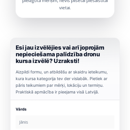
pielāgota mērķim, nevis pilsētai piesaistītai
vietai.
Esi jau izvēlējies vai arī joprojām
nepieciešama palīdzība dronu
kursa izvēlē? Uzraksti!
Aizpildi formu, un atbildēšu ar skaidru ieteikumu,
kura kursa kategorija tev der vislabāk. Pietiek ar
pāris teikumiem par mērķi, lokāciju un termiņu.
Praktiskā apmācība ir pieejama visā Latvijā.
Vārds