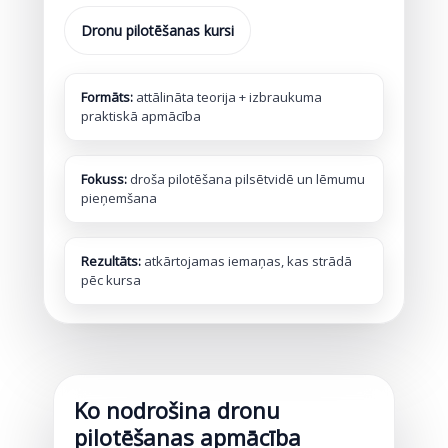
Dronu pilotēšanas kursi
Formāts:
attālināta teorija + izbraukuma
praktiskā apmācība
Fokuss:
droša pilotēšana pilsētvidē un lēmumu
pieņemšana
Rezultāts:
atkārtojamas iemaņas, kas strādā
pēc kursa
Ko nodrošina dronu
pilotēšanas apmācība