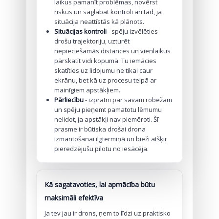
laikus pamanīt problēmas, novērst
riskus un saglabāt kontroli arī tad, ja
situācija neattīstās kā plānots.
Situācijas kontroli
- spēju izvēlēties
drošu trajektoriju, uzturēt
nepieciešamās distances un vienlaikus
pārskatīt vidi kopumā. Tu iemācies
skatīties uz lidojumu ne tikai caur
ekrānu, bet kā uz procesu telpā ar
mainīgiem apstākļiem.
Pārliecību
- izpratni par savām robežām
un spēju pieņemt pamatotu lēmumu
nelidot, ja apstākļi nav piemēroti. Šī
prasme ir būtiska drošai drona
izmantošanai ilgtermiņā un bieži atšķir
pieredzējušu pilotu no iesācēja.
Kā sagatavoties, lai apmācība būtu
maksimāli efektīva
Ja tev jau ir drons, ņem to līdzi uz praktisko