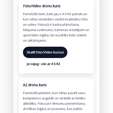
Foto/Video dronu kursi
Paredzēti tiem, kam jau ir A1/A3 pamati un
kuri vēlas iemācīties veidot kvalitatīvu foto
un video. Fokusā ir kadra plānošana,
lidojuma uzdevums, kameras iestatījumi un
apstrādes loģika, lai rezultāts būtu stabils
un atkārtojams.
Skatīt Foto/Video kursus
Ja vajag - sāc ar A1/A3
A2 dronu kursi
Paredzēti pilotiem, kuri vēlas pacelt savu
kompetenci augstāk un strādāt ar lielāku
atbildību. Fokusā ir lēmumu pieņemšana,
drošības loģika un prasmes, kas palīdz