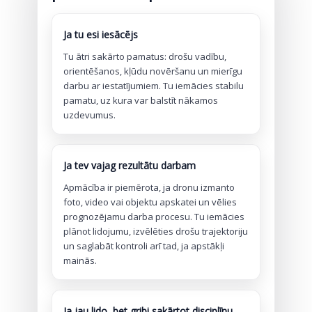
Ja tu esi iesācējs
Tu ātri sakārto pamatus: drošu vadību,
orientēšanos, kļūdu novēršanu un mierīgu
darbu ar iestatījumiem. Tu iemācies stabilu
pamatu, uz kura var balstīt nākamos
uzdevumus.
Ja tev vajag rezultātu darbam
Apmācība ir piemērota, ja dronu izmanto
foto, video vai objektu apskatei un vēlies
prognozējamu darba procesu. Tu iemācies
plānot lidojumu, izvēlēties drošu trajektoriju
un saglabāt kontroli arī tad, ja apstākļi
mainās.
Ja jau lido, bet gribi sakārtot disciplīnu