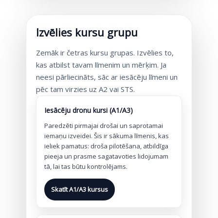
Izvēlies kursu grupu
Zemāk ir četras kursu grupas. Izvēlies to,
kas atbilst tavam līmenim un mērķim. Ja
neesi pārliecināts, sāc ar iesācēju līmeni un
pēc tam virzies uz A2 vai STS.
Iesācēju dronu kursi (A1/A3)
Paredzēti pirmajai drošai un saprotamai
iemaņu izveidei. Šis ir sākuma līmenis, kas
ieliek pamatus: droša pilotēšana, atbildīga
pieeja un prasme sagatavoties lidojumam
tā, lai tas būtu kontrolējams.
Skatīt A1/A3 kursus