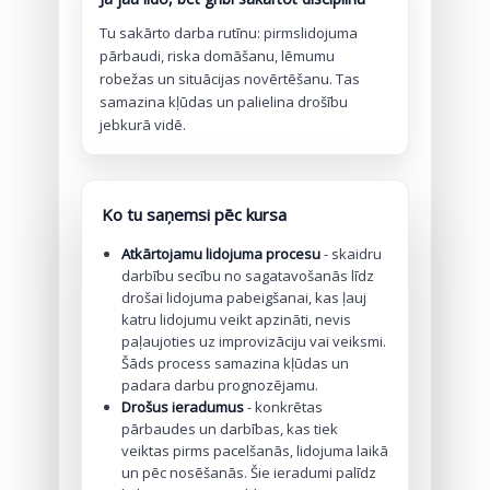
Tu sakārto darba rutīnu: pirmslidojuma
pārbaudi, riska domāšanu, lēmumu
robežas un situācijas novērtēšanu. Tas
samazina kļūdas un palielina drošību
jebkurā vidē.
Ko tu saņemsi pēc kursa
Atkārtojamu lidojuma procesu
- skaidru
darbību secību no sagatavošanās līdz
drošai lidojuma pabeigšanai, kas ļauj
katru lidojumu veikt apzināti, nevis
paļaujoties uz improvizāciju vai veiksmi.
Šāds process samazina kļūdas un
padara darbu prognozējamu.
Drošus ieradumus
- konkrētas
pārbaudes un darbības, kas tiek
veiktas pirms pacelšanās, lidojuma laikā
un pēc nosēšanās. Šie ieradumi palīdz