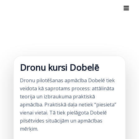
Skip
to
content
Dronu kursi Dobelē
Dronu pilotēšanas apmācība Dobelē tiek
veidota kā saprotams process: attālināta
teorija un izbraukuma praktiskā
apmācība. Praktiskā daļa netiek “piesieta”
vienai vietai. Tā tiek pielāgota Dobelē
pilsētvides situācijām un apmācības
mērķim.