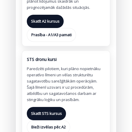
plānot lidojumus skaidrāk un
prognozējamāk dažādās situācijās.
Skatīt A2 kursus
Prasība - A1/A3 pamati
STS dronu kursi
Paredzēti pilotiem, kuri plāno nopietnāku
operatīvo līmeni un vēlas strukturētu
sagatavotību sarežģītākām operācijām.
Šajā līmenī uzsvars ir uz procedūrām,
atbildību un sagatavošanos darbam ar
stingrāku loģiku un prasībām.
Skatīt STS kursus
Bieži izvēlas pēc A2