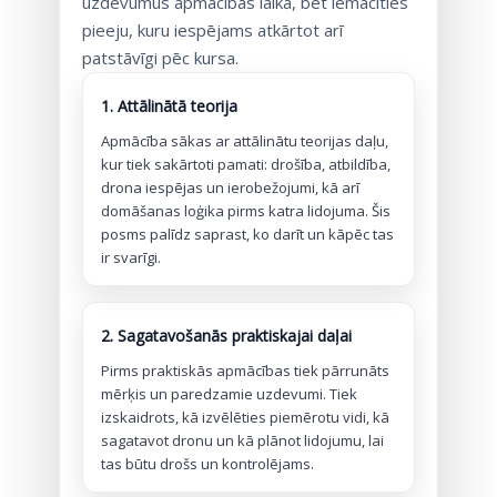
uzdevumus apmācības laikā, bet iemācīties
pieeju, kuru iespējams atkārtot arī
patstāvīgi pēc kursa.
1. Attālinātā teorija
Apmācība sākas ar attālinātu teorijas daļu,
kur tiek sakārtoti pamati: drošība, atbildība,
drona iespējas un ierobežojumi, kā arī
domāšanas loģika pirms katra lidojuma. Šis
posms palīdz saprast, ko darīt un kāpēc tas
ir svarīgi.
2. Sagatavošanās praktiskajai daļai
Pirms praktiskās apmācības tiek pārrunāts
mērķis un paredzamie uzdevumi. Tiek
izskaidrots, kā izvēlēties piemērotu vidi, kā
sagatavot dronu un kā plānot lidojumu, lai
tas būtu drošs un kontrolējams.