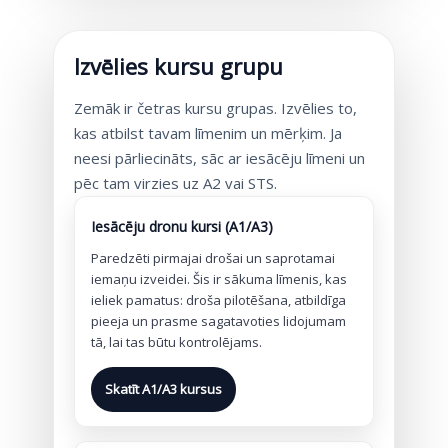
Izvēlies kursu grupu
Zemāk ir četras kursu grupas. Izvēlies to,
kas atbilst tavam līmenim un mērķim. Ja
neesi pārliecināts, sāc ar iesācēju līmeni un
pēc tam virzies uz A2 vai STS.
Iesācēju dronu kursi (A1/A3)
Paredzēti pirmajai drošai un saprotamai
iemaņu izveidei. Šis ir sākuma līmenis, kas
ieliek pamatus: droša pilotēšana, atbildīga
pieeja un prasme sagatavoties lidojumam
tā, lai tas būtu kontrolējams.
Skatīt A1/A3 kursus