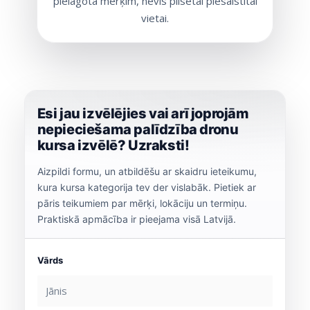
pielāgota mērķim, nevis pilsētai piesaistītai
vietai.
Esi jau izvēlējies vai arī joprojām
nepieciešama palīdzība dronu
kursa izvēlē? Uzraksti!
Aizpildi formu, un atbildēšu ar skaidru ieteikumu,
kura kursa kategorija tev der vislabāk. Pietiek ar
pāris teikumiem par mērķi, lokāciju un termiņu.
Praktiskā apmācība ir pieejama visā Latvijā.
Vārds