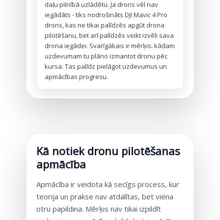
daļu pilnībā uzlādētu. Ja drons vēl nav
iegādāts - tiks nodrošināts DJI Mavic 4 Pro
drons, kas ne tikai palīdzēs apgūt drona
pilotēšanu, bet arī palīdzēs veikt izvēli sava
drona iegādei. Svarīgākais ir mērķis: kādam
uzdevumam tu plāno izmantot dronu pēc
kursa. Tas palīdz pielāgot uzdevumus un
apmācības progresu.
Kā notiek dronu pilotēšanas
apmācība
Apmācība ir veidota kā secīgs process, kur
teorija un prakse nav atdalītas, bet viena
otru papildina. Mērķis nav tikai izpildīt