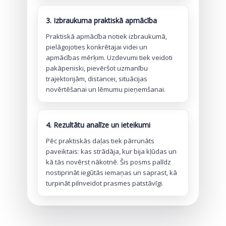
3. Izbraukuma praktiskā apmācība
Praktiskā apmācība notiek izbraukumā,
pielāgojoties konkrētajai videi un
apmācības mērķim. Uzdevumi tiek veidoti
pakāpeniski, pievēršot uzmanību
trajektorijām, distancei, situācijas
novērtēšanai un lēmumu pieņemšanai.
4. Rezultātu analīze un ieteikumi
Pēc praktiskās daļas tiek pārrunāts
paveiktais: kas strādāja, kur bija kļūdas un
kā tās novērst nākotnē. Šis posms palīdz
nostiprināt iegūtās iemaņas un saprast, kā
turpināt pilnveidot prasmes patstāvīgi.