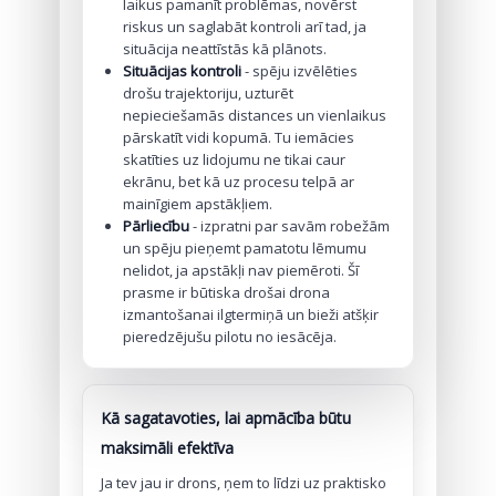
laikus pamanīt problēmas, novērst
riskus un saglabāt kontroli arī tad, ja
situācija neattīstās kā plānots.
Situācijas kontroli
- spēju izvēlēties
drošu trajektoriju, uzturēt
nepieciešamās distances un vienlaikus
pārskatīt vidi kopumā. Tu iemācies
skatīties uz lidojumu ne tikai caur
ekrānu, bet kā uz procesu telpā ar
mainīgiem apstākļiem.
Pārliecību
- izpratni par savām robežām
un spēju pieņemt pamatotu lēmumu
nelidot, ja apstākļi nav piemēroti. Šī
prasme ir būtiska drošai drona
izmantošanai ilgtermiņā un bieži atšķir
pieredzējušu pilotu no iesācēja.
Kā sagatavoties, lai apmācība būtu
maksimāli efektīva
Ja tev jau ir drons, ņem to līdzi uz praktisko