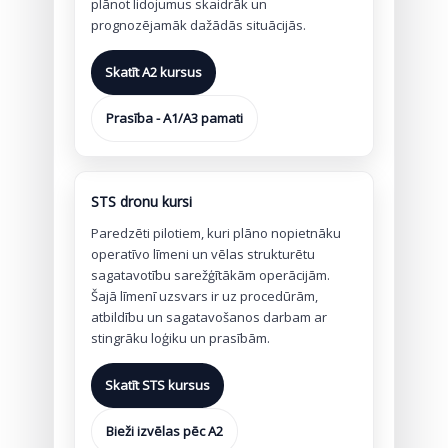
plānot lidojumus skaidrāk un
prognozējamāk dažādās situācijās.
Skatīt A2 kursus
Prasība - A1/A3 pamati
STS dronu kursi
Paredzēti pilotiem, kuri plāno nopietnāku
operatīvo līmeni un vēlas strukturētu
sagatavotību sarežģītākām operācijām.
Šajā līmenī uzsvars ir uz procedūrām,
atbildību un sagatavošanos darbam ar
stingrāku loģiku un prasībām.
Skatīt STS kursus
Bieži izvēlas pēc A2