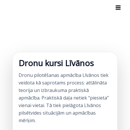
Skip
to
content
Dronu kursi Līvānos
Dronu pilotēšanas apmācība Līvānos tiek
veidota kā saprotams process: attālināta
teorija un izbraukuma praktiskā
apmācība. Praktiskā daļa netiek “piesieta”
vienai vietai. Tā tiek pielāgota Līvānos
pilsētvides situācijām un apmācības
mērķim.