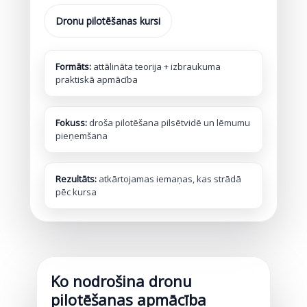
Dronu pilotēšanas kursi
Formāts:
attālināta teorija + izbraukuma
praktiskā apmācība
Fokuss:
droša pilotēšana pilsētvidē un lēmumu
pieņemšana
Rezultāts:
atkārtojamas iemaņas, kas strādā
pēc kursa
Ko nodrošina dronu
pilotēšanas apmācība