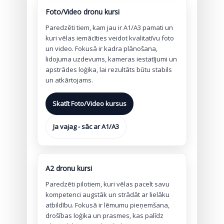
Foto/Video dronu kursi
Paredzēti tiem, kam jau ir A1/A3 pamati un
kuri vēlas iemācīties veidot kvalitatīvu foto
un video. Fokusā ir kadra plānošana,
lidojuma uzdevums, kameras iestatījumi un
apstrādes loģika, lai rezultāts būtu stabils
un atkārtojams.
Skatīt Foto/Video kursus
Ja vajag - sāc ar A1/A3
A2 dronu kursi
Paredzēti pilotiem, kuri vēlas pacelt savu
kompetenci augstāk un strādāt ar lielāku
atbildību. Fokusā ir lēmumu pieņemšana,
drošības loģika un prasmes, kas palīdz