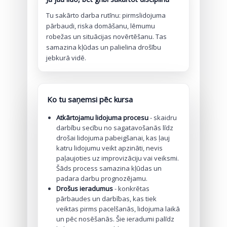
Tu sakārto darba rutīnu: pirmslidojuma
pārbaudi, riska domāšanu, lēmumu
robežas un situācijas novērtēšanu. Tas
samazina kļūdas un palielina drošību
jebkurā vidē.
Ko tu saņemsi pēc kursa
Atkārtojamu lidojuma procesu
- skaidru
darbību secību no sagatavošanās līdz
drošai lidojuma pabeigšanai, kas ļauj
katru lidojumu veikt apzināti, nevis
paļaujoties uz improvizāciju vai veiksmi.
Šāds process samazina kļūdas un
padara darbu prognozējamu.
Drošus ieradumus
- konkrētas
pārbaudes un darbības, kas tiek
veiktas pirms pacelšanās, lidojuma laikā
un pēc nosēšanās. Šie ieradumi palīdz