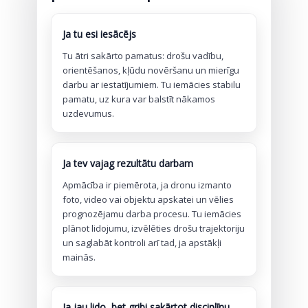
Ja tu esi iesācējs
Tu ātri sakārto pamatus: drošu vadību,
orientēšanos, kļūdu novēršanu un mierīgu
darbu ar iestatījumiem. Tu iemācies stabilu
pamatu, uz kura var balstīt nākamos
uzdevumus.
Ja tev vajag rezultātu darbam
Apmācība ir piemērota, ja dronu izmanto
foto, video vai objektu apskatei un vēlies
prognozējamu darba procesu. Tu iemācies
plānot lidojumu, izvēlēties drošu trajektoriju
un saglabāt kontroli arī tad, ja apstākļi
mainās.
Ja jau lido, bet gribi sakārtot disciplīnu