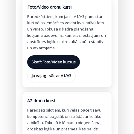
Foto/Video dronu kursi
Paredzēti tiem, kam jau ir A1/A3 pamati un
kuri vēlas iemācīties veidot kvalitatīvu foto
un video. Fokusā ir kadra plānošana,
lidojuma uzdevums, kameras iestatījumi un
apstrādes loģika, lai rezultāts būtu stabils
un atkārtojams.
Skatīt Foto/Video kursus
Ja vajag - sāc ar A1/A3
A2 dronu kursi
Paredzēti pilotiem, kuri vēlas pacelt savu
kompetenci augstāk un strādāt ar lielāku
atbildību. Fokusā ir lēmumu pieņemšana,
drošības loģika un prasmes, kas palīdz