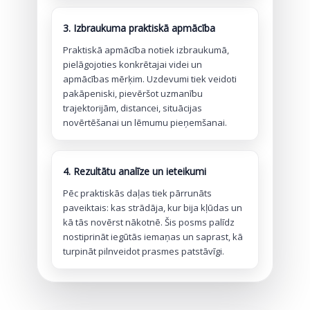
3. Izbraukuma praktiskā apmācība
Praktiskā apmācība notiek izbraukumā,
pielāgojoties konkrētajai videi un
apmācības mērķim. Uzdevumi tiek veidoti
pakāpeniski, pievēršot uzmanību
trajektorijām, distancei, situācijas
novērtēšanai un lēmumu pieņemšanai.
4. Rezultātu analīze un ieteikumi
Pēc praktiskās daļas tiek pārrunāts
paveiktais: kas strādāja, kur bija kļūdas un
kā tās novērst nākotnē. Šis posms palīdz
nostiprināt iegūtās iemaņas un saprast, kā
turpināt pilnveidot prasmes patstāvīgi.