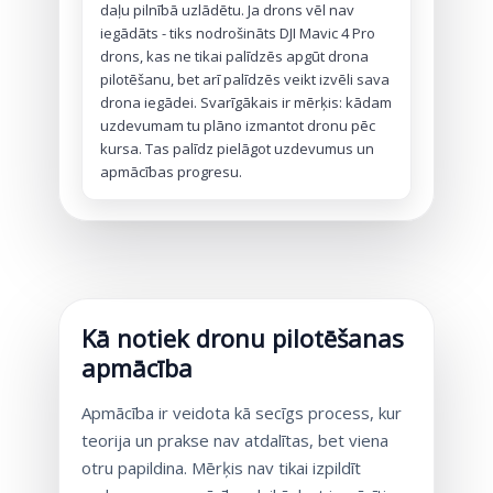
daļu pilnībā uzlādētu. Ja drons vēl nav
iegādāts - tiks nodrošināts DJI Mavic 4 Pro
drons, kas ne tikai palīdzēs apgūt drona
pilotēšanu, bet arī palīdzēs veikt izvēli sava
drona iegādei. Svarīgākais ir mērķis: kādam
uzdevumam tu plāno izmantot dronu pēc
kursa. Tas palīdz pielāgot uzdevumus un
apmācības progresu.
Kā notiek dronu pilotēšanas
apmācība
Apmācība ir veidota kā secīgs process, kur
teorija un prakse nav atdalītas, bet viena
otru papildina. Mērķis nav tikai izpildīt