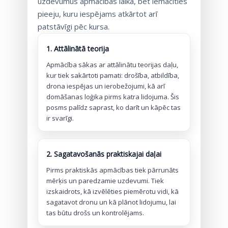
uzdevumus apmācības laikā, bet iemācīties
pieeju, kuru iespējams atkārtot arī
patstāvīgi pēc kursa.
1. Attālinātā teorija
Apmācība sākas ar attālinātu teorijas daļu,
kur tiek sakārtoti pamati: drošība, atbildība,
drona iespējas un ierobežojumi, kā arī
domāšanas loģika pirms katra lidojuma. Šis
posms palīdz saprast, ko darīt un kāpēc tas
ir svarīgi.
2. Sagatavošanās praktiskajai daļai
Pirms praktiskās apmācības tiek pārrunāts
mērķis un paredzamie uzdevumi. Tiek
izskaidrots, kā izvēlēties piemērotu vidi, kā
sagatavot dronu un kā plānot lidojumu, lai
tas būtu drošs un kontrolējams.