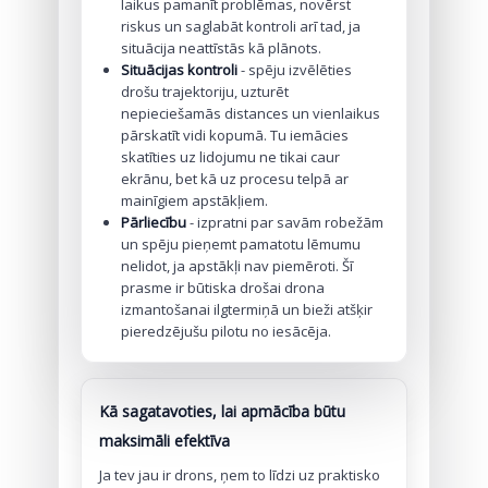
laikus pamanīt problēmas, novērst
riskus un saglabāt kontroli arī tad, ja
situācija neattīstās kā plānots.
Situācijas kontroli
- spēju izvēlēties
drošu trajektoriju, uzturēt
nepieciešamās distances un vienlaikus
pārskatīt vidi kopumā. Tu iemācies
skatīties uz lidojumu ne tikai caur
ekrānu, bet kā uz procesu telpā ar
mainīgiem apstākļiem.
Pārliecību
- izpratni par savām robežām
un spēju pieņemt pamatotu lēmumu
nelidot, ja apstākļi nav piemēroti. Šī
prasme ir būtiska drošai drona
izmantošanai ilgtermiņā un bieži atšķir
pieredzējušu pilotu no iesācēja.
Kā sagatavoties, lai apmācība būtu
maksimāli efektīva
Ja tev jau ir drons, ņem to līdzi uz praktisko