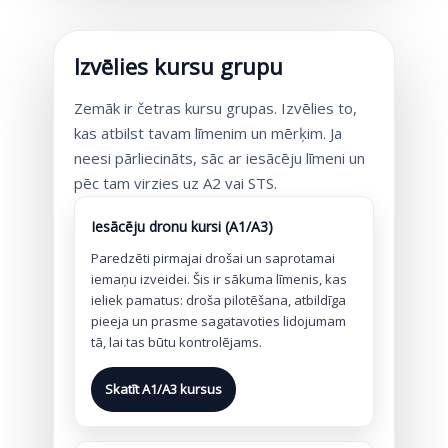
Izvēlies kursu grupu
Zemāk ir četras kursu grupas. Izvēlies to,
kas atbilst tavam līmenim un mērķim. Ja
neesi pārliecināts, sāc ar iesācēju līmeni un
pēc tam virzies uz A2 vai STS.
Iesācēju dronu kursi (A1/A3)
Paredzēti pirmajai drošai un saprotamai
iemaņu izveidei. Šis ir sākuma līmenis, kas
ieliek pamatus: droša pilotēšana, atbildīga
pieeja un prasme sagatavoties lidojumam
tā, lai tas būtu kontrolējams.
Skatīt A1/A3 kursus