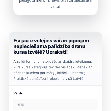
pielāgota mērķim, nevis pilsētai piesaistītai
vietai.
Esi jau izvēlējies vai arī joprojām
nepieciešama palīdzība dronu
kursa izvēlē? Uzraksti!
Aizpildi formu, un atbildēšu ar skaidru ieteikumu,
kura kursa kategorija tev der vislabāk. Pietiek ar
pāris teikumiem par mērķi, lokāciju un termiņu.
Praktiskā apmācība ir pieejama visā Latvijā.
Vārds