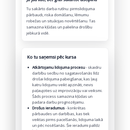
Tu sakārto darba rutīnu: pirmslidojuma
pārbaudi, riska domāšanu, lēmumu
robežas un situācijas novērtēšanu. Tas
samazina kļūdas un palielina drošību
jebkurā vidē.
Ko tu saņemsi pēc kursa
Atkārtojamu lidojuma procesu
- skaidru
darbību secību no sagatavošanās līdz
drošai lidojuma pabeigšanai, kas ļauj
katru lidojumu veikt apzināti, nevis
paļaujoties uz improvizāciju vai veiksmi.
Šāds process samazina kļūdas un
padara darbu prognozējamu.
Drošus ieradumus
- konkrētas
pārbaudes un darbības, kas tiek
veiktas pirms pacelšanās, lidojuma laikā
un pēc nosēšanās. Šie ieradumi palīdz