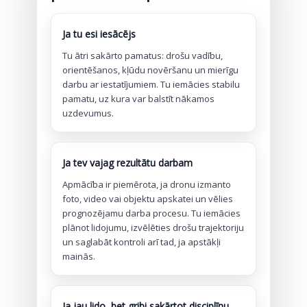
Ja tu esi iesācējs
Tu ātri sakārto pamatus: drošu vadību,
orientēšanos, kļūdu novēršanu un mierīgu
darbu ar iestatījumiem. Tu iemācies stabilu
pamatu, uz kura var balstīt nākamos
uzdevumus.
Ja tev vajag rezultātu darbam
Apmācība ir piemērota, ja dronu izmanto
foto, video vai objektu apskatei un vēlies
prognozējamu darba procesu. Tu iemācies
plānot lidojumu, izvēlēties drošu trajektoriju
un saglabāt kontroli arī tad, ja apstākļi
mainās.
Ja jau lido, bet gribi sakārtot disciplīnu