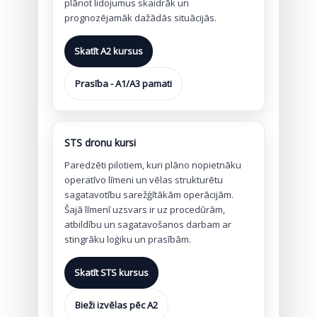
plānot lidojumus skaidrāk un
prognozējamāk dažādās situācijās.
Skatīt A2 kursus
Prasība - A1/A3 pamati
STS dronu kursi
Paredzēti pilotiem, kuri plāno nopietnāku
operatīvo līmeni un vēlas strukturētu
sagatavotību sarežģītākām operācijām.
Šajā līmenī uzsvars ir uz procedūrām,
atbildību un sagatavošanos darbam ar
stingrāku loģiku un prasībām.
Skatīt STS kursus
Bieži izvēlas pēc A2