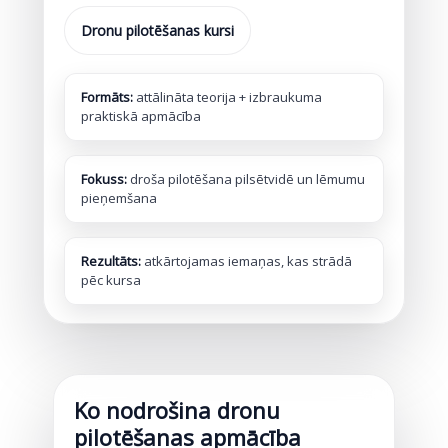
Dronu pilotēšanas kursi
Formāts:
attālināta teorija + izbraukuma
praktiskā apmācība
Fokuss:
droša pilotēšana pilsētvidē un lēmumu
pieņemšana
Rezultāts:
atkārtojamas iemaņas, kas strādā
pēc kursa
Ko nodrošina dronu
pilotēšanas apmācība