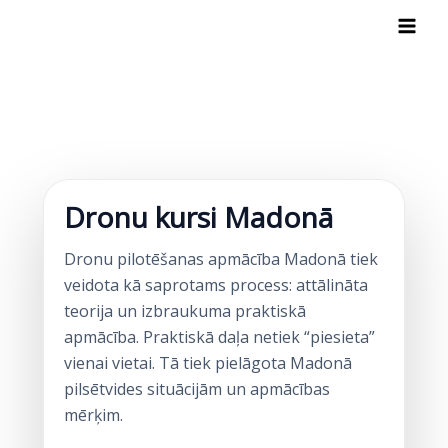
Skip
to
content
Dronu kursi Madonā
Dronu pilotēšanas apmācība Madonā tiek
veidota kā saprotams process: attālināta
teorija un izbraukuma praktiskā
apmācība. Praktiskā daļa netiek “piesieta”
vienai vietai. Tā tiek pielāgota Madonā
pilsētvides situācijām un apmācības
mērķim.