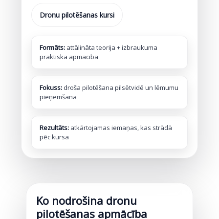
Dronu pilotēšanas kursi
Formāts:
attālināta teorija + izbraukuma
praktiskā apmācība
Fokuss:
droša pilotēšana pilsētvidē un lēmumu
pieņemšana
Rezultāts:
atkārtojamas iemaņas, kas strādā
pēc kursa
Ko nodrošina dronu
pilotēšanas apmācība