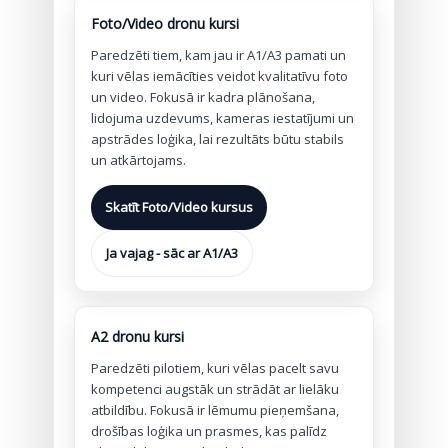
Foto/Video dronu kursi
Paredzēti tiem, kam jau ir A1/A3 pamati un
kuri vēlas iemācīties veidot kvalitatīvu foto
un video. Fokusā ir kadra plānošana,
lidojuma uzdevums, kameras iestatījumi un
apstrādes loģika, lai rezultāts būtu stabils
un atkārtojams.
Skatīt Foto/Video kursus
Ja vajag - sāc ar A1/A3
A2 dronu kursi
Paredzēti pilotiem, kuri vēlas pacelt savu
kompetenci augstāk un strādāt ar lielāku
atbildību. Fokusā ir lēmumu pieņemšana,
drošības loģika un prasmes, kas palīdz