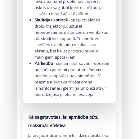
laikus pamanīt problēmas, novērst
riskus un saglabāt kontroli arī tad, ja
situācija neattīstās kā plānots.
Situācijas kontroli
- spēju izvēlēties
drošu trajektoriju, uzturēt
nepieciešamās distances un vienlaikus
pārskatīt vidi kopumā. Tu iemācies
skatīties uz lidojumu ne tikai caur
ekrānu, bet kā uz procesu telpā ar
mainīgiem apstākļiem.
Pārliecību
- izpratni par savām robežām
un spēju pieņemt pamatotu lēmumu
nelidot, ja apstākļi nav piemēroti. Šī
prasme ir būtiska drošai drona
izmantošanai ilgtermiņā un bieži atšķir
pieredzējušu pilotu no iesācēja.
Kā sagatavoties, lai apmācība būtu
maksimāli efektīva
Ja tev jau ir drons, ņem to līdzi uz praktisko