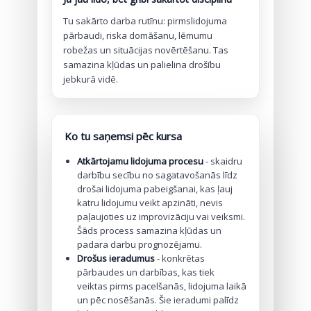
Tu sakārto darba rutīnu: pirmslidojuma
pārbaudi, riska domāšanu, lēmumu
robežas un situācijas novērtēšanu. Tas
samazina kļūdas un palielina drošību
jebkurā vidē.
Ko tu saņemsi pēc kursa
Atkārtojamu lidojuma procesu
- skaidru
darbību secību no sagatavošanās līdz
drošai lidojuma pabeigšanai, kas ļauj
katru lidojumu veikt apzināti, nevis
paļaujoties uz improvizāciju vai veiksmi.
Šāds process samazina kļūdas un
padara darbu prognozējamu.
Drošus ieradumus
- konkrētas
pārbaudes un darbības, kas tiek
veiktas pirms pacelšanās, lidojuma laikā
un pēc nosēšanās. Šie ieradumi palīdz