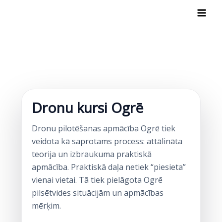
Skip
to
content
Dronu kursi Ogrē
Dronu pilotēšanas apmācība Ogrē tiek
veidota kā saprotams process: attālināta
teorija un izbraukuma praktiskā
apmācība. Praktiskā daļa netiek “piesieta”
vienai vietai. Tā tiek pielāgota Ogrē
pilsētvides situācijām un apmācības
mērķim.