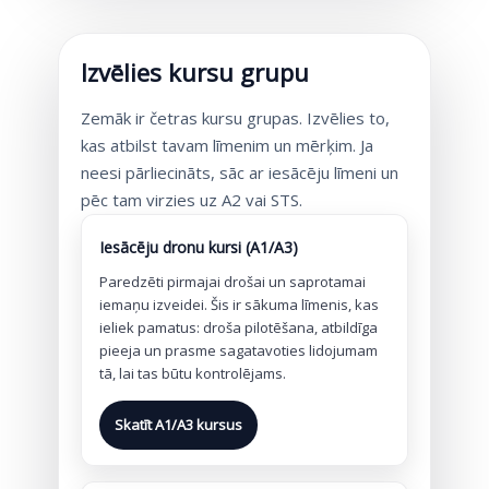
Izvēlies kursu grupu
Zemāk ir četras kursu grupas. Izvēlies to,
kas atbilst tavam līmenim un mērķim. Ja
neesi pārliecināts, sāc ar iesācēju līmeni un
pēc tam virzies uz A2 vai STS.
Iesācēju dronu kursi (A1/A3)
Paredzēti pirmajai drošai un saprotamai
iemaņu izveidei. Šis ir sākuma līmenis, kas
ieliek pamatus: droša pilotēšana, atbildīga
pieeja un prasme sagatavoties lidojumam
tā, lai tas būtu kontrolējams.
Skatīt A1/A3 kursus