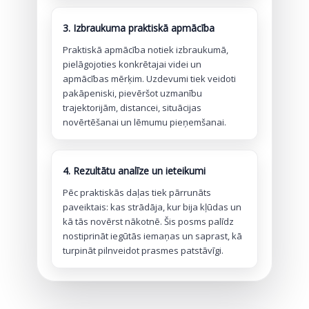
3. Izbraukuma praktiskā apmācība
Praktiskā apmācība notiek izbraukumā,
pielāgojoties konkrētajai videi un
apmācības mērķim. Uzdevumi tiek veidoti
pakāpeniski, pievēršot uzmanību
trajektorijām, distancei, situācijas
novērtēšanai un lēmumu pieņemšanai.
4. Rezultātu analīze un ieteikumi
Pēc praktiskās daļas tiek pārrunāts
paveiktais: kas strādāja, kur bija kļūdas un
kā tās novērst nākotnē. Šis posms palīdz
nostiprināt iegūtās iemaņas un saprast, kā
turpināt pilnveidot prasmes patstāvīgi.