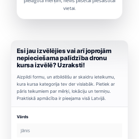
pielāgota mērķim, nevis pilsētai piesaistītai
vietai.
Esi jau izvēlējies vai arī joprojām
nepieciešama palīdzība dronu
kursa izvēlē? Uzraksti!
Aizpildi formu, un atbildēšu ar skaidru ieteikumu,
kura kursa kategorija tev der vislabāk. Pietiek ar
pāris teikumiem par mērķi, lokāciju un termiņu.
Praktiskā apmācība ir pieejama visā Latvijā.
Vārds