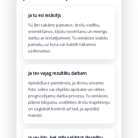
Ja tu esi iesācējs
Tu ātri sakārto pamatus: drošu vadību,
orientēšanos, kļūdu novēršanu un mierīgu
darbu ar iestatījumiem. Tu iemācies stabilu
pamatu, uz kura var balstīt nākamos
uzdevumus.
Ja tev vajag rezultātu darbam
Apmācība ir piemērota, ja dronu izmanto
foto, video vai objektu apskatei un vēlies
prognozējamu darba procesu. Tu iemācies
plānot lidojumu, izvēlēties drošu trajektoriju
un saglabāt kontroli arī tad, ja apstākļi
mainās.
Ja jau lido, bet gribi sakārtot disciplīnu