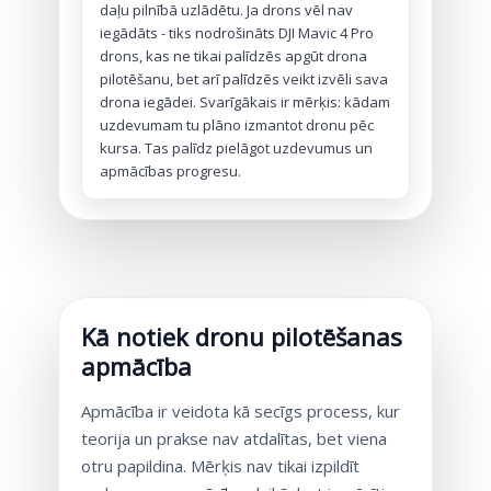
daļu pilnībā uzlādētu. Ja drons vēl nav
iegādāts - tiks nodrošināts DJI Mavic 4 Pro
drons, kas ne tikai palīdzēs apgūt drona
pilotēšanu, bet arī palīdzēs veikt izvēli sava
drona iegādei. Svarīgākais ir mērķis: kādam
uzdevumam tu plāno izmantot dronu pēc
kursa. Tas palīdz pielāgot uzdevumus un
apmācības progresu.
Kā notiek dronu pilotēšanas
apmācība
Apmācība ir veidota kā secīgs process, kur
teorija un prakse nav atdalītas, bet viena
otru papildina. Mērķis nav tikai izpildīt