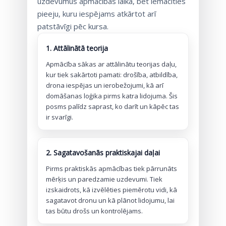
uzdevumus apmācības laikā, bet iemācīties
pieeju, kuru iespējams atkārtot arī
patstāvīgi pēc kursa.
1. Attālinātā teorija
Apmācība sākas ar attālinātu teorijas daļu,
kur tiek sakārtoti pamati: drošība, atbildība,
drona iespējas un ierobežojumi, kā arī
domāšanas loģika pirms katra lidojuma. Šis
posms palīdz saprast, ko darīt un kāpēc tas
ir svarīgi.
2. Sagatavošanās praktiskajai daļai
Pirms praktiskās apmācības tiek pārrunāts
mērķis un paredzamie uzdevumi. Tiek
izskaidrots, kā izvēlēties piemērotu vidi, kā
sagatavot dronu un kā plānot lidojumu, lai
tas būtu drošs un kontrolējams.