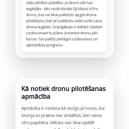
daļu pilnībā uzlādētu. Ja drons vēl nav
iegādāts - tiks nodrošināts DJI Mavic 4 Pro
drons, kas ne tikai palīdzēs apgūt drona
pilotēšanu, bet arī palīdzēs veikt izvēli sava
drona iegādei. Svarīgākais ir mērķis: kādam
uzdevumam tu plāno izmantot dronu pēc
kursa. Tas palīdz pielāgot uzdevumus un
apmācības progresu.
Kā notiek dronu pilotēšanas
apmācība
Apmācība ir veidota kā secīgs process, kur
teorija un prakse nav atdalītas, bet viena
otru papildina. Mērķis nav tikai izpildīt