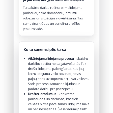
Tu sakārto darba rutīnu: pirmslidojuma
pārbaudi, riska domāšanu, lēmumu
robežas un situācijas novērtēšanu. Tas
samazina kļūdas un palielina drošību
jebkurā vidē.
Ko tu saņemsi pēc kursa
Atkārtojamu lidojuma procesu
- skaidru
darbību secību no sagatavošanās līdz
drošai lidojuma pabeigšanai, kas ļauj
katru lidojumu veikt apzināti, nevis
paļaujoties uz improvizāciju vai veiksmi.
Šāds process samazina kļūdas un
padara darbu prognozējamu.
Drošus ieradumus
- konkrētas
pārbaudes un darbības, kas tiek
veiktas pirms pacelšanās, lidojuma laikā
un pēc nosēšanās. Šie ieradumi palīdz