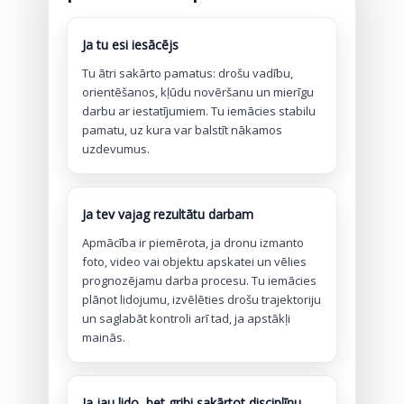
Ja tu esi iesācējs
Tu ātri sakārto pamatus: drošu vadību,
orientēšanos, kļūdu novēršanu un mierīgu
darbu ar iestatījumiem. Tu iemācies stabilu
pamatu, uz kura var balstīt nākamos
uzdevumus.
Ja tev vajag rezultātu darbam
Apmācība ir piemērota, ja dronu izmanto
foto, video vai objektu apskatei un vēlies
prognozējamu darba procesu. Tu iemācies
plānot lidojumu, izvēlēties drošu trajektoriju
un saglabāt kontroli arī tad, ja apstākļi
mainās.
Ja jau lido, bet gribi sakārtot disciplīnu