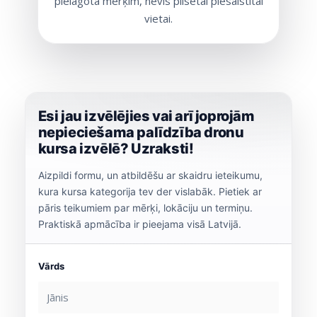
pielāgota mērķim, nevis pilsētai piesaistītai
vietai.
Esi jau izvēlējies vai arī joprojām
nepieciešama palīdzība dronu
kursa izvēlē? Uzraksti!
Aizpildi formu, un atbildēšu ar skaidru ieteikumu,
kura kursa kategorija tev der vislabāk. Pietiek ar
pāris teikumiem par mērķi, lokāciju un termiņu.
Praktiskā apmācība ir pieejama visā Latvijā.
Vārds