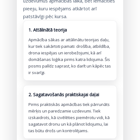
uzdevumus apmācības laikā, bet iemācīties
pieeju, kuru iespējams atkārtot arī
patstāvīgi pēc kursa.
1. Attālinātā teorija
Apmācība sākas ar attālinātu teorijas daļu,
kur tiek sakārtoti pamati: drošība, atbildība,
drona iespējas un ierobežojumi, kā arī
domāšanas loģika pirms katra lidojuma. Šis
posms palīdz saprast, ko darīt un kāpēc tas
ir svarīgi.
2. Sagatavošanās praktiskajai daļai
Pirms praktiskās apmācības tiek pārrunāts
mērķis un paredzamie uzdevumi. Tiek
izskaidrots, kā izvēlēties piemērotu vidi, kā
sagatavot dronu un kā plānot lidojumu, lai
tas būtu drošs un kontrolējams.