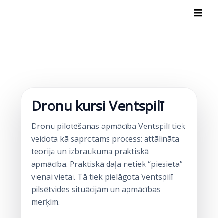
Skip
to
content
Dronu kursi Ventspilī
Dronu pilotēšanas apmācība Ventspilī tiek
veidota kā saprotams process: attālināta
teorija un izbraukuma praktiskā
apmācība. Praktiskā daļa netiek “piesieta”
vienai vietai. Tā tiek pielāgota Ventspilī
pilsētvides situācijām un apmācības
mērķim.