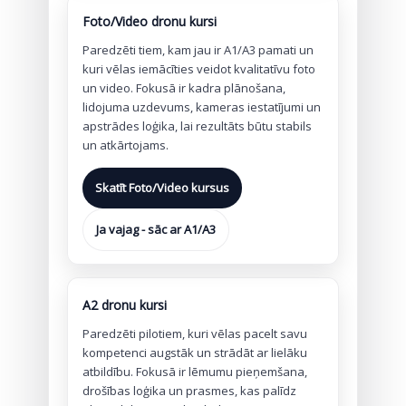
Foto/Video dronu kursi
Paredzēti tiem, kam jau ir A1/A3 pamati un
kuri vēlas iemācīties veidot kvalitatīvu foto
un video. Fokusā ir kadra plānošana,
lidojuma uzdevums, kameras iestatījumi un
apstrādes loģika, lai rezultāts būtu stabils
un atkārtojams.
Skatīt Foto/Video kursus
Ja vajag - sāc ar A1/A3
A2 dronu kursi
Paredzēti pilotiem, kuri vēlas pacelt savu
kompetenci augstāk un strādāt ar lielāku
atbildību. Fokusā ir lēmumu pieņemšana,
drošības loģika un prasmes, kas palīdz