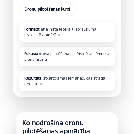
Dronu pilotēšanas kursi
Formāts:
attālināta teorija + izbraukuma
praktiskā apmācība
Fokuss:
droša pilotēšana pilsētvidē un lēmumu
pieņemšana
Rezultāts:
atkārtojamas iemaņas, kas strādā
pēc kursa
Ko nodrošina dronu
pilotēšanas apmācība