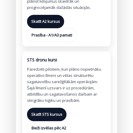
plānot lidojumus skaidrāk un
prognozējamāk dažādās situācijās.
Skatīt A2 kursus
Prasība - A1/A3 pamati
STS dronu kursi
Paredzēti pilotiem, kuri plāno nopietnāku
operatīvo līmeni un vēlas strukturētu
sagatavotību sarežģītākām operācijām.
Šajā līmenī uzsvars ir uz procedūrām,
atbildību un sagatavošanos darbam ar
stingrāku loģiku un prasībām.
Skatīt STS kursus
Bieži izvēlas pēc A2