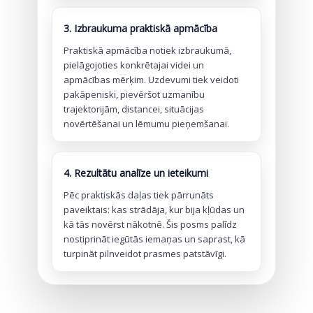
3. Izbraukuma praktiskā apmācība
Praktiskā apmācība notiek izbraukumā,
pielāgojoties konkrētajai videi un
apmācības mērķim. Uzdevumi tiek veidoti
pakāpeniski, pievēršot uzmanību
trajektorijām, distancei, situācijas
novērtēšanai un lēmumu pieņemšanai.
4. Rezultātu analīze un ieteikumi
Pēc praktiskās daļas tiek pārrunāts
paveiktais: kas strādāja, kur bija kļūdas un
kā tās novērst nākotnē. Šis posms palīdz
nostiprināt iegūtās iemaņas un saprast, kā
turpināt pilnveidot prasmes patstāvīgi.