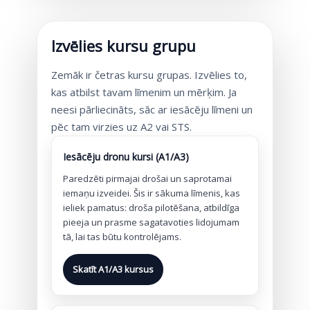
Izvēlies kursu grupu
Zemāk ir četras kursu grupas. Izvēlies to,
kas atbilst tavam līmenim un mērķim. Ja
neesi pārliecināts, sāc ar iesācēju līmeni un
pēc tam virzies uz A2 vai STS.
Iesācēju dronu kursi (A1/A3)
Paredzēti pirmajai drošai un saprotamai
iemaņu izveidei. Šis ir sākuma līmenis, kas
ieliek pamatus: droša pilotēšana, atbildīga
pieeja un prasme sagatavoties lidojumam
tā, lai tas būtu kontrolējams.
Skatīt A1/A3 kursus