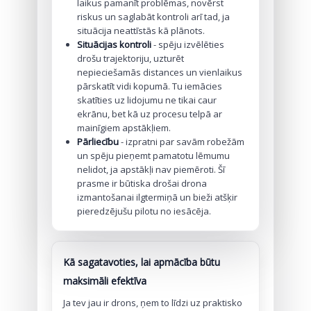
laikus pamanīt problēmas, novērst
riskus un saglabāt kontroli arī tad, ja
situācija neattīstās kā plānots.
Situācijas kontroli
- spēju izvēlēties
drošu trajektoriju, uzturēt
nepieciešamās distances un vienlaikus
pārskatīt vidi kopumā. Tu iemācies
skatīties uz lidojumu ne tikai caur
ekrānu, bet kā uz procesu telpā ar
mainīgiem apstākļiem.
Pārliecību
- izpratni par savām robežām
un spēju pieņemt pamatotu lēmumu
nelidot, ja apstākļi nav piemēroti. Šī
prasme ir būtiska drošai drona
izmantošanai ilgtermiņā un bieži atšķir
pieredzējušu pilotu no iesācēja.
Kā sagatavoties, lai apmācība būtu
maksimāli efektīva
Ja tev jau ir drons, ņem to līdzi uz praktisko